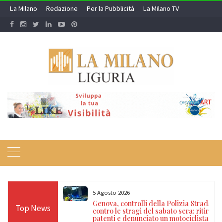
Skip
La Milano
Redazione
Per la Pubblicità
La Milano TV
to
content
5 Agosto 2026
icoli: denunciati
Genova, controlli della Polizia Stradale
Top News
occhino con
contro le stragi del sabato sera: ritirate
rubato
patenti e denunciato un motociclista