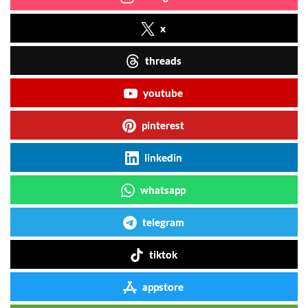
x
threads
youtube
pinterest
linkedin
whatsapp
telegram
tiktok
appstore