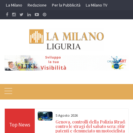
Skip
La Milano
Redazione
Per la Pubblicità
La Milano TV
to
content
5 Agosto 2026
icoli: denunciati
Genova, controlli della Polizia Stradale
Top News
occhino con
contro le stragi del sabato sera: ritirate
rubato
patenti e denunciato un motociclista