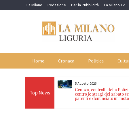
Skip
La Milano
Redazione
Per la Pubblicità
La Milano TV
to
content
Home
Cronaca
Politica
Cultu
5 Agosto 2026
i nei vicoli: denunciati un
Genova, controlli della Poliz
Top News
marocchino con hashish e
contro le stragi del sabato ser
ato
patenti e denunciato un moto