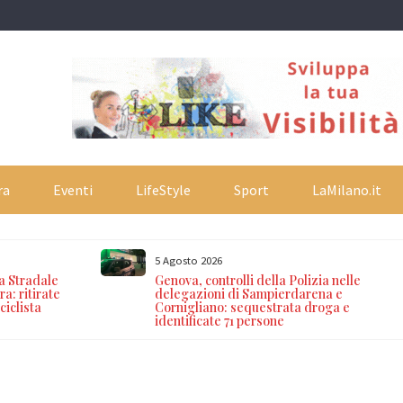
ra
Eventi
LifeStyle
Sport
LaMilano.it
5 Agosto 2026
ia Stradale
Genova, controlli della Polizia nelle
a: ritirate
delegazioni di Sampierdarena e
ciclista
Cornigliano: sequestrata droga e
identificate 71 persone