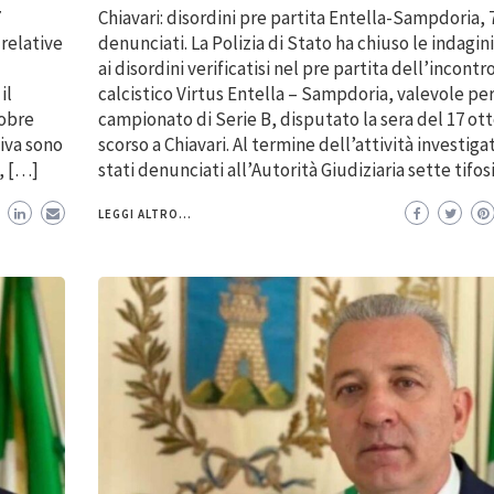
7
Chiavari: disordini pre partita Entella-Sampdoria, 
 relative
denunciati. La Polizia di Stato ha chiuso le indagini
ai disordini verificatisi nel pre partita dell’incontr
il
calcistico Virtus Entella – Sampdoria, valevole per 
tobre
campionato di Serie B, disputato la sera del 17 ot
tiva sono
scorso a Chiavari. Al termine dell’attività investiga
i, […]
stati denunciati all’Autorità Giudiziaria sette tifos
LEGGI ALTRO...