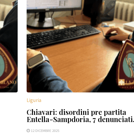
Liguria
Chiavari: disordini pre partita
Entella-Sampdoria, 7 denunciati
12 DICEMBRE 2025