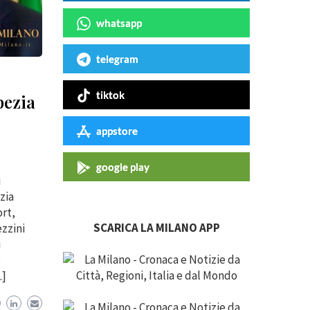
whatsapp
telegram
tiktok
pezia
appstore
google play
i
zia
ort,
SCARICA LA MILANO APP
ezzini
i
e
…]