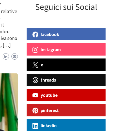
Seguici sui Social
7
 relative
o
il
tobre
facebook
tiva sono
i, […]
instagram
x
threads
youtube
pinterest
linkedin