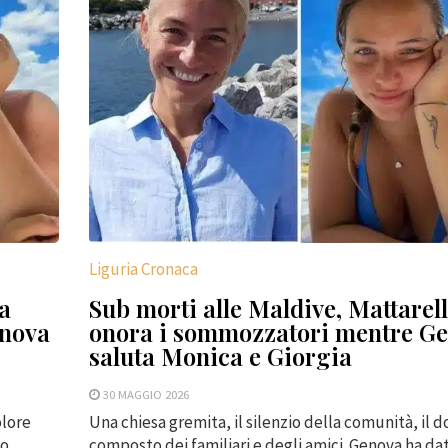
Liguria Cronaca
la
Sub morti alle Maldive, Mattarel
enova
onora i sommozzatori mentre G
saluta Monica e Giorgia
30 MAGGIO 2026
olore
Una chiesa gremita, il silenzio della comunità, il d
to
composto dei familiari e degli amici. Genova ha da