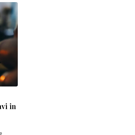
vi in
re