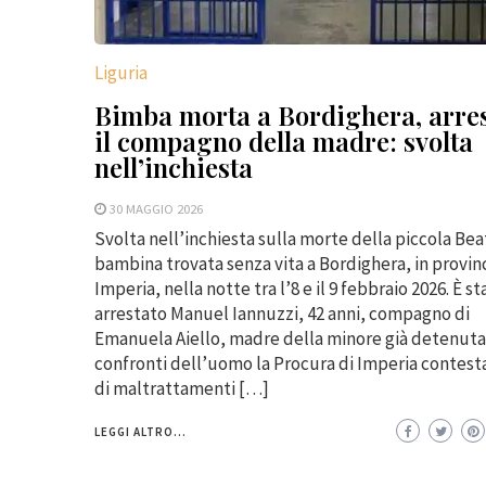
Liguria
Bimba morta a Bordighera, arre
il compagno della madre: svolta
nell’inchiesta
30 MAGGIO 2026
Svolta nell’inchiesta sulla morte della piccola Beat
bambina trovata senza vita a Bordighera, in provinc
Imperia, nella notte tra l’8 e il 9 febbraio 2026. È st
arrestato Manuel Iannuzzi, 42 anni, compagno di
Emanuela Aiello, madre della minore già detenuta
confronti dell’uomo la Procura di Imperia contesta
di maltrattamenti […]
LEGGI ALTRO...