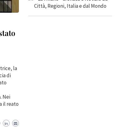
stato
rice, la
ia di
tato
. Nei
 il reato