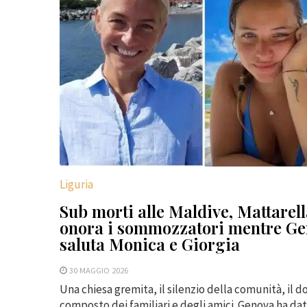
Liguria
Sub morti alle Maldive, Mattarel
onora i sommozzatori mentre G
saluta Monica e Giorgia
30 MAGGIO 2026
Una chiesa gremita, il silenzio della comunità, il d
composto dei familiari e degli amici. Genova ha da