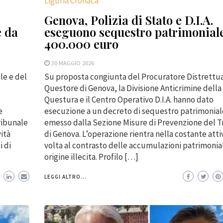
Liguria Cronaca
Genova, Polizia di Stato e D.I.A.
e da
eseguono sequestro patrimonial
400.000 euro
30 MAGGIO 2026
le e del
Su proposta congiunta del Procuratore Distrettua
Questore di Genova, la Divisione Anticrimine della
Questura e il Centro Operativo D.I.A. hanno dato
e
esecuzione a un decreto di sequestro patrimonial
ribunale
emesso dalla Sezione Misure di Prevenzione del T
vità
di Genova. L’operazione rientra nella costante atti
i di
volta al contrasto delle accumulazioni patrimonial
origine illecita. Profilo […]
LEGGI ALTRO...