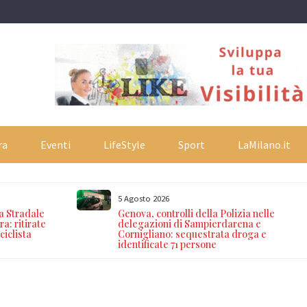
ra
Eventi
LifeStyle
Sport
LaMilano.it
5 Agosto 2026
ia Stradale
Genova, controlli della Polizia nelle
a: ritirate
delegazioni di Sampierdarena e
ciclista
Cornigliano: sequestrata droga e
identificate 71 persone