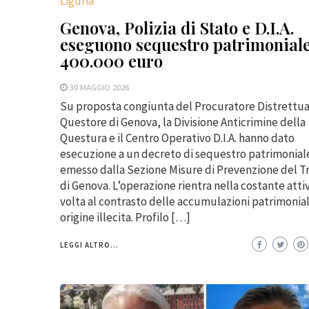
Liguria
Genova, Polizia di Stato e D.I.A.
eseguono sequestro patrimonial
400.000 euro
30 MAGGIO 2026
Su proposta congiunta del Procuratore Distrettua
Questore di Genova, la Divisione Anticrimine della
Questura e il Centro Operativo D.I.A. hanno dato
esecuzione a un decreto di sequestro patrimonial
emesso dalla Sezione Misure di Prevenzione del T
di Genova. L’operazione rientra nella costante atti
volta al contrasto delle accumulazioni patrimonial
origine illecita. Profilo […]
LEGGI ALTRO...