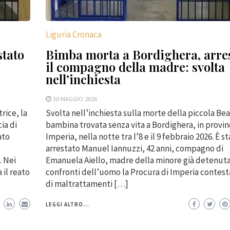
Liguria Cronaca
stato
Bimba morta a Bordighera, arre
il compagno della madre: svolta
nell’inchiesta
30 MAGGIO 2026
rice, la
Svolta nell’inchiesta sulla morte della piccola Beat
ia di
bambina trovata senza vita a Bordighera, in provinc
ato
Imperia, nella notte tra l’8 e il 9 febbraio 2026. È s
arrestato Manuel Iannuzzi, 42 anni, compagno di
. Nei
Emanuela Aiello, madre della minore già detenuta
 il reato
confronti dell’uomo la Procura di Imperia contesta
di maltrattamenti […]
LEGGI ALTRO...