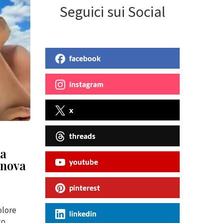
Seguici sui Social
facebook
instagram
x
threads
la
enova
youtube
pinterest
olore
linkedin
to