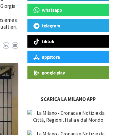
 Giorgia
whatsapp
nsieme a
telegram
altieri.
tiktok
appstore
google play
SCARICA LA MILANO APP