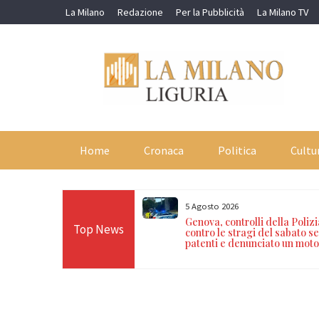
Skip
La Milano
Redazione
Per la Pubblicità
La Milano TV
to
content
Home
Cronaca
Politica
Cultu
5 Agosto 2026
i nei vicoli: denunciati un
Genova, controlli della Poliz
Top News
marocchino con hashish e
contro le stragi del sabato ser
ato
patenti e denunciato un moto