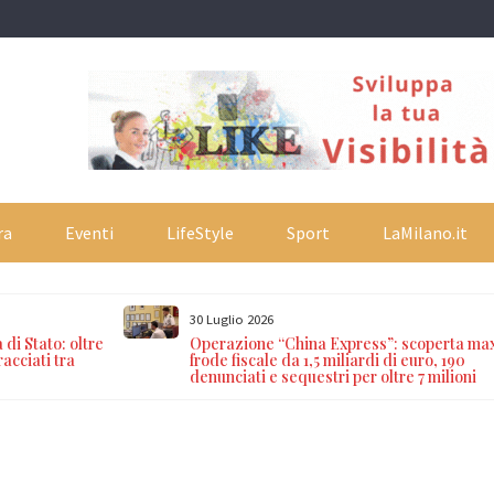
ra
Eventi
LifeStyle
Sport
LaMilano.it
30 Luglio 2026
 di Stato: oltre
Operazione “China Express”: scoperta ma
racciati tra
frode fiscale da 1,5 miliardi di euro, 190
denunciati e sequestri per oltre 7 milioni