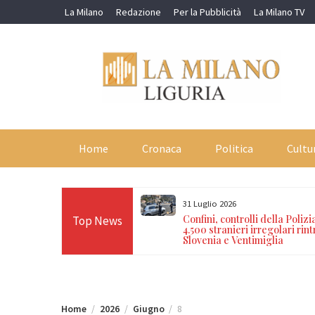
Skip
La Milano
Redazione
Per la Pubblicità
La Milano TV
to
content
Home
Cronaca
Politica
Cultu
31 Luglio 2026
iani tra Agerola e Cairo
Confini, controlli della Polizia
Top News
arresto e quasi 5mila euro
4.500 stranieri irregolari rint
Slovenia e Ventimiglia
Home
2026
Giugno
8