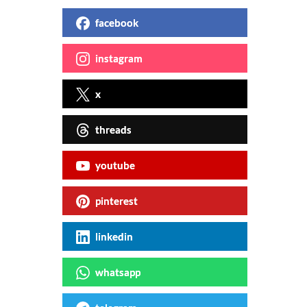
facebook
instagram
x
threads
youtube
pinterest
linkedin
whatsapp