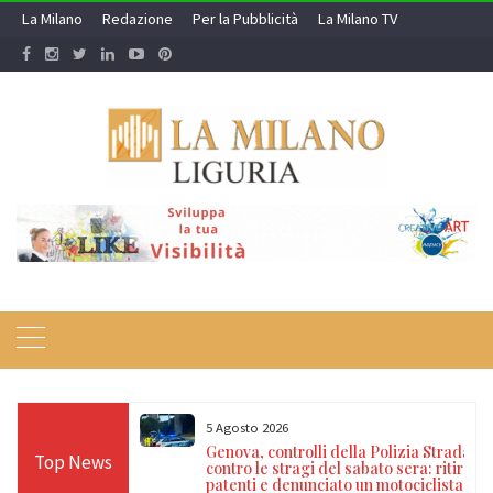
Skip
La Milano
Redazione
Per la Pubblicità
La Milano TV
to
content
5 Agosto 2026
icoli: denunciati
Genova, controlli della Polizia Stradale
Top News
occhino con
contro le stragi del sabato sera: ritirate
rubato
patenti e denunciato un motociclista