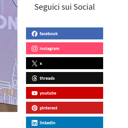
Seguici sui Social
facebook
instagram
x
threads
youtube
pinterest
linkedin