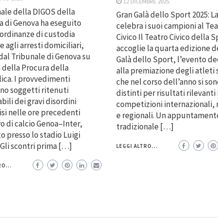
12 DICEMBRE 2025
nale della DIGOS della
Gran Galà dello Sport 2025: L
 di Genova ha eseguito
celebra i suoi campioni al Te
ordinanze di custodia
Civico Il Teatro Civico della 
 agli arresti domiciliari,
accoglie la quarta edizione d
al Tribunale di Genova su
Galà dello Sport, l’evento d
a della Procura della
alla premiazione degli atleti 
ca. I provvedimenti
che nel corso dell’anno si so
no soggetti ritenuti
distinti per risultati rilevanti 
bili dei gravi disordini
competizioni internazionali, 
tisi nelle ore precedenti
e regionali. Un appuntament
ro di calcio Genoa–Inter,
tradizionale […]
o presso lo stadio Luigi
 Gli scontri prima […]
LEGGI ALTRO...
O...