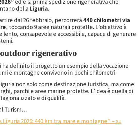
 2026”
ed è la prima spedizione rigenerativa che
ontano della
Liguria
.
rtire dal 26 febbraio, percorrerà
440 chilometri via
are
, toccando 9 aree naturali protette. L’obiettivo è
 lento, consapevole e accessibile, capace di generare
stemi.
 outdoor rigenerativo
i
ha definito il progetto un esempio della vocazione
fiumi e montagne convivono in pochi chilometri.
a Liguria non solo come destinazione turistica, ma come
rghi, parchi e aree marine protette. L’idea è quella di
agionalizzato e di qualità.
e al Turism…
s Liguria 2026: 440 km tra mare e montagne” – su