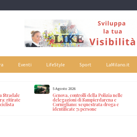
ra
Eventi
LifeStyle
Sport
LaMilano.it
5 Agosto 2026
ia Stradale
Genova, controlli della Polizia nelle
a: ritirate
delegazioni di Sampierdarena e
ciclista
Cornigliano: sequestrata droga e
identificate 71 persone