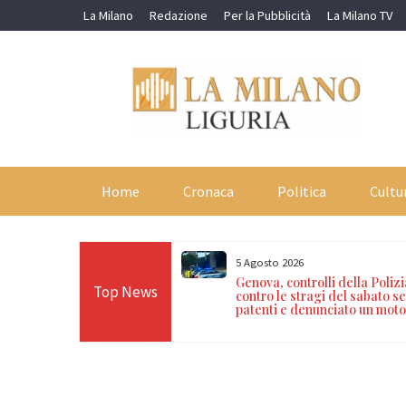
Skip
La Milano
Redazione
Per la Pubblicità
La Milano TV
to
content
Home
Cronaca
Politica
Cultu
5 Agosto 2026
i nei vicoli: denunciati un
Genova, controlli della Poliz
Top News
marocchino con hashish e
contro le stragi del sabato ser
ato
patenti e denunciato un moto