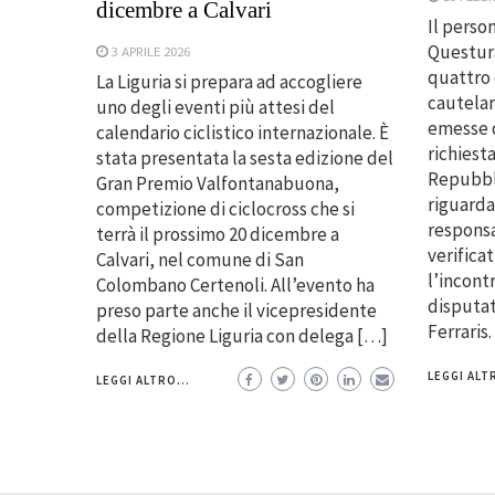
dicembre a Calvari
Il perso
Questura
3 APRILE 2026
quattro 
La Liguria si prepara ad accogliere
cautelare
uno degli eventi più attesi del
emesse d
calendario ciclistico internazionale. È
richiest
stata presentata la sesta edizione del
Repubbli
Gran Premio Valfontanabuona,
riguarda
competizione di ciclocross che si
responsa
terrà il prossimo 20 dicembre a
verifica
Calvari, nel comune di San
l’incont
Colombano Certenoli. All’evento ha
disputat
preso parte anche il vicepresidente
Ferraris.
della Regione Liguria con delega […]
LEGGI ALTR
LEGGI ALTRO...