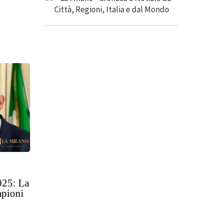
025: La
mpioni