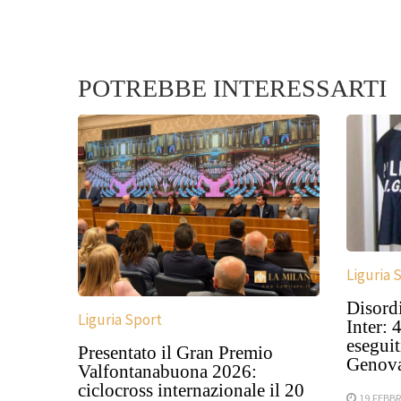
POTREBBE INTERESSARTI
Liguria 
Disord
Liguria Sport
Inter: 
esegui
Presentato il Gran Premio
Genov
Valfontanabuona 2026:
ciclocross internazionale il 20
19 FEBBR