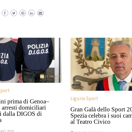
Sport
Liguria Sport
ini prima di Genoa–
4 arresti domiciliari
Gran Galà dello Sport 2
ti dalla DIGOS di
Spezia celebra i suoi ca
a
al Teatro Civico
AIO 2026