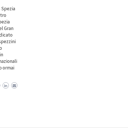
a Spezia
atro
Spezia
el Gran
edicato
spezzini
no
in
nazionali
o ormai